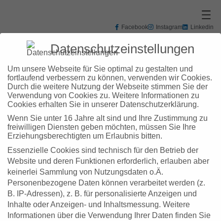
Zum
Inhalt
springen
Facebook
Instagram
Linkedin
+49 7031 3048102
info@zd-bb.de
Datenschutzeinstellungen
Um unsere Webseite für Sie optimal zu gestalten und
fortlaufend verbessern zu können, verwenden wir Cookies.
Durch die weitere Nutzung der Webseite stimmen Sie der
Verwendung von Cookies zu. Weitere Informationen zu
Schlagwort:
Cookies erhalten Sie in unserer Datenschutzerklärung.
Wenn Sie unter 16 Jahre alt sind und Ihre Zustimmung zu
Arbeitsagentur
freiwilligen Diensten geben möchten, müssen Sie Ihre
Erziehungsberechtigten um Erlaubnis bitten.
Essenzielle Cookies sind technisch für den Betrieb der
Website und deren Funktionen erforderlich, erlauben aber
keinerlei Sammlung von Nutzungsdaten o.Ä.
Personenbezogene Daten können verarbeitet werden (z.
B. IP-Adressen), z. B. für personalisierte Anzeigen und
Inhalte oder Anzeigen- und Inhaltsmessung.
Weitere
Informationen über die Verwendung Ihrer Daten finden Sie