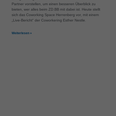
Partner vorstellen, um einen besseren Überblick zu
verwendet, um personalisierte Werbung anzuzeigen. Sie tun
dies, indem sie Besucher über Websites hinweg verfolgen.
bieten, wer alles beim ZD.BB mit dabei ist. Heute stellt
sich das Coworking Space Herrenberg vor, mit einem
Cookie-Informationen anzeigen
„Live-Bericht“ der Coworkering Esther Nestle.
Ext
Externe Medien (6)
Weiterlesen »
Inhalte von Videoplattformen und Social-Media-Plattformen
werden standardmäßig blockiert. Wenn Cookies von externen
Medien akzeptiert werden, bedarf der Zugriff auf diese Inhalte
keiner manuellen Einwilligung mehr.
Cookie-Informationen anzeigen
Datenschutzerklärung
Impressum