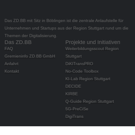
Das ZD.BB mit Sitz in Böblingen ist die zentrale Anlaufstelle für
Unternehmen und Startups aus der Region Stuttgart rund um die
Themen der Digitalisierung.
Das ZD.BB
Projekte und Initiativen
FAQ
Weiterbildungsscout Region
Gremieninfo ZD.BB GmbH
Stuttgart
Anfahrt
DiKITransPRO
Kontakt
No-Code Toolbox
KI-Lab Region Stuttgart
DECIDE
KIRBE
Q-Guide Region Stuttgart
5G-PreCiSe
DigiTrans