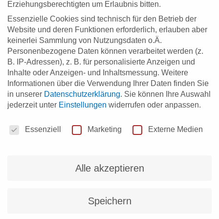
Erziehungsberechtigten um Erlaubnis bitten.
Das Herman Hollerith Zentrum
Essenzielle Cookies sind technisch für den Betrieb der
Website und deren Funktionen erforderlich, erlauben aber
Michaela Dinkelacker
15. September 2020
keinerlei Sammlung von Nutzungsdaten o.Ä.
Die Digitalisierung und der mit ihr Verbundene digitale
Wandel ist eines der aktuell wichtigsten Themen für die
Personenbezogene Daten können verarbeitet werden (z.
Region Stuttgart.
B. IP-Adressen), z. B. für personalisierte Anzeigen und
Inhalte oder Anzeigen- und Inhaltsmessung.
Weitere
Informationen über die Verwendung Ihrer Daten finden Sie
Weiterlesen »
in unserer
Datenschutzerklärung
.
Sie können Ihre Auswahl
jederzeit unter
Einstellungen
widerrufen oder anpassen.
Datenschutzeinstellungen
Essenziell
Marketing
Externe Medien
Alle akzeptieren
Speichern