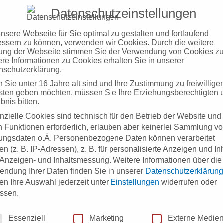
Datenschutzeinstellungen
italen Revolution über das Digital Business bis hin zum Digital
nsere Webseite für Sie optimal zu gestalten und fortlaufend
Getrieben von der „Consumerization of IT“ verändern sich d
essern zu können, verwenden wir Cookies. Durch die weitere
 Tablets und ähnliche finden auch im geschäftlichen Umfel
ung der Webseite stimmen Sie der Verwendung von Cookies zu
ere Informationen zu Cookies erhalten Sie in unserer
nschutzerklärung.
 umständlich über eine Bedarfsmeldung aus, anstelle die Arti
Sie unter 16 Jahre alt sind und Ihre Zustimmung zu freiwillige
endungen, die privat so sehr unterstützen, auch im Arbeitsal
sten geben möchten, müssen Sie Ihre Erziehungsberechtigten
bnis bitten.
schwierig. Ohne eine vorbereitete Infrastruktur, passende
nzielle Cookies sind technisch für den Betrieb der Website und
ht ein Anfang …
n Funktionen erforderlich, erlauben aber keinerlei Sammlung v
ungsdaten o.Ä.
Personenbezogene Daten können verarbeitet
n (z. B. IP-Adressen), z. B. für personalisierte Anzeigen und In
 Anzeigen- und Inhaltsmessung.
Weitere Informationen über die
bleibt: Anwender wünschen die einfache Bedienung von Busi
endung Ihrer Daten finden Sie in unserer
Datenschutzerklärung
, an Führungsmodelle und -methoden. Ehemalige Errungenscha
en Ihre Auswahl jederzeit unter
Einstellungen
widerrufen oder
ssen.
rt zum guten Ton, ebenso der Raum für Selbstverwirklichung,
nschutzeinstellungen
Essenziell
Marketing
Externe Medie