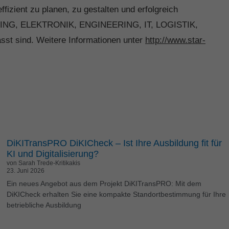
zient zu planen, zu gestalten und erfolgreich
on
SULTING, ELEKTRONIK, ENGINEERING, IT, LOGISTIK,
halte
sst sind. Weitere Informationen unter
http://www.star-
.
tere
Zurück
DiKITransPRO DiKICheck – Ist Ihre Ausbildung fit für
KI und Digitalisierung?
von Sarah Trede-Kritikakis
23. Juni 2026
Ein neues Angebot aus dem Projekt DiKITransPRO: Mit dem
DiKICheck erhalten Sie eine kompakte Standortbestimmung für Ihre
e
betriebliche Ausbildung