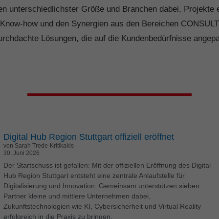
nzielle Cookies sind technisch für den Betrieb der Website und
terschiedlichster Größe und Branchen dabei, Projekte effi
n Funktionen erforderlich, erlauben aber keinerlei Sammlung v
ärem Know-how und den Synergien aus den Bereichen CON
ungsdaten o.Ä.
Personenbezogene Daten können verarbeitet
n (z. B. IP-Adressen), z. B. für personalisierte Anzeigen und In
urchdachte Lösungen, die auf die Kundenbedürfnisse angepa
 Anzeigen- und Inhaltsmessung.
Weitere Informationen über die
endung Ihrer Daten finden Sie in unserer
Datenschutzerklärung
 finden Sie eine Übersicht über alle verwendeten Cookies. Sie
en Ihre Einwilligung zu ganzen Kategorien geben oder sich wei
rmationen anzeigen lassen und so nur bestimmte Cookies
ählen.
lle akzeptieren
Speichern
Digital Hub Region Stuttgart offiziell eröffnet
ur essenzielle Cookies akzeptieren
von Sarah Trede-Kritikakis
30. Juni 2026
Der Startschuss ist gefallen: Mit der offiziellen Eröffnung des Digital
nschutzeinstellungen
enziell (1)
Hub Region Stuttgart entsteht eine zentrale Anlaufstelle für
Digitalisierung und Innovation. Gemeinsam unterstützen sieben
nzielle Cookies ermöglichen grundlegende Funktionen und sind für di
Partner kleine und mittlere Unternehmen dabei,
andfreie Funktion der Website erforderlich.
Zukunftstechnologien wie KI, Cybersicherheit und Virtual Reality
erfolgreich in die Praxis zu bringen.
Cookie-Informationen anzeigen