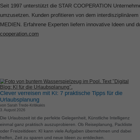
Esse
Seit 1997 unterstützt die STAR COOPERATION Unternehmen un
dere
umzusetzen. Kunden profitieren von dem interdisziplin
Nutz
werde
MEDIEN. Erfahrene Experten liefern innovative Ideen und d
oder
cooperation.com
Verw
Hier
könn
Info
ausw
A
N
Clever verreisen mit KI: 7 praktische Tipps für die
Urlaubsplanung
von Sarah Trede-Kritikakis
Date
3. August 2026
Ess
Die Urlaubszeit ist die perfekte Gelegenheit, Künstliche Intelligenz
Esse
einmal ganz praktisch auszuprobieren. Ob Reiseplanung, Packliste
einw
oder Freizeitideen: KI kann viele Aufgaben übernehmen und dabei
helfen, Zeit zu sparen und neue Ideen zu entdecken.