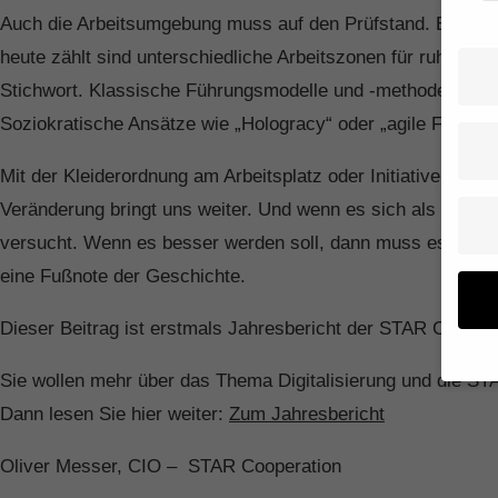
Auch die Arbeitsumgebung muss auf den Prüfstand. Ein Groß
heute zählt sind unterschiedliche Arbeitszonen für ruhiges,
Stichwort. Klassische Führungsmodelle und -methoden müsse
Soziokratische Ansätze wie „Hologracy“ oder „agile Führung
Mit der Kleiderordnung am Arbeitsplatz oder Initiativen wi
Veränderung bringt uns weiter. Und wenn es sich als Fehle
versucht. Wenn es besser werden soll, dann muss es manch
eine Fußnote der Geschichte.
Dieser Beitrag ist erstmals Jahresbericht der STAR COOP
Sie wollen mehr über das Thema Digitalisierung und die
Dann lesen Sie hier weiter:
Zum Jahresbericht
Wenn 
Dien
Oliver Messer, CIO – STAR Cooperation
Erlau