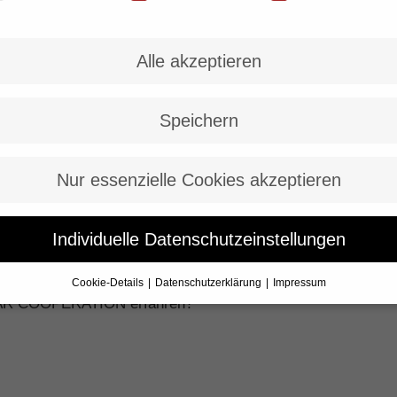
raumbüro mit grauen Möbeln für die Mitarbeiter und ein Ein
 kooperatives oder kreatives Arbeiten. Fest zugeteilte Arbe
Alle akzeptieren
n in Frage gestellt werden, denn in Zeiten des Teamworks 
“ lösen Gewohntes ab. Das Alte ist zu hinterfragen und neu
Speichern
e #gerneperdu sind weitere Bereiche im Umbruch. Warum auch
r herausstellen sollte, können wir es gemeinsam auch wied
Nur essenzielle Cookies akzeptieren
mal einfach anders werden. Sonst sind heutige Unternehme
Individuelle Datenschutzeinstellungen
ERATION „Report 2019“ erschienen.
Cookie-Details
Datenschutzerklärung
Impressum
Datenschutzeinstellungen
 STAR COOPERATION erfahren?
Sie unter 16 Jahre alt sind und Ihre Zustimmung zu freiwillige
sten geben möchten, müssen Sie Ihre Erziehungsberechtigten
bnis bitten.