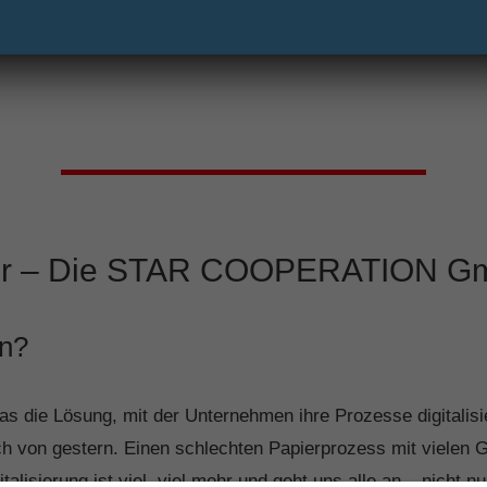
h vor – Die STAR COOPERATION 
on?
das die Lösung, mit der Unternehmen ihre Prozesse digitalisi
och von gestern. Einen schlechten Papierprozess mit vielen
alisierung ist viel, viel mehr und geht uns alle an – nicht nur