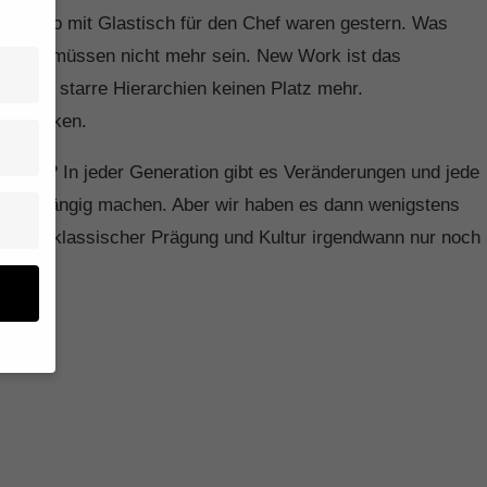
zelbüro mit Glastisch für den Chef waren gestern. Was
itsplätze müssen nicht mehr sein. New Work ist das
haben starre Hierarchien keinen Platz mehr.
 zu denken.
 nicht? In jeder Generation gibt es Veränderungen und jede
er rückgängig machen. Aber wir haben es dann wenigstens
n mit klassischer Prägung und Kultur irgendwann nur noch
n
 um