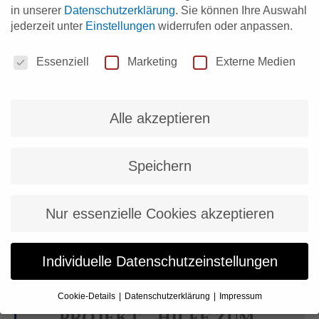
in unserer
Datenschutzerklärung
.
Sie können Ihre Auswahl
jederzeit unter
Einstellungen
widerrufen oder anpassen.
Datenschutzeinstellungen
Essenziell
Marketing
Externe Medien
Alle akzeptieren
Speichern
Nur essenzielle Cookies akzeptieren
Individuelle Datenschutzeinstellungen
DI
KI-PRAXISWORKSHOP |
13
MEIN ERSTES KI-
Cookie-Details
Datenschutzerklärung
Impressum
OKT
Datenschutzeinstellungen
PROJEKT – HILFE ZUM