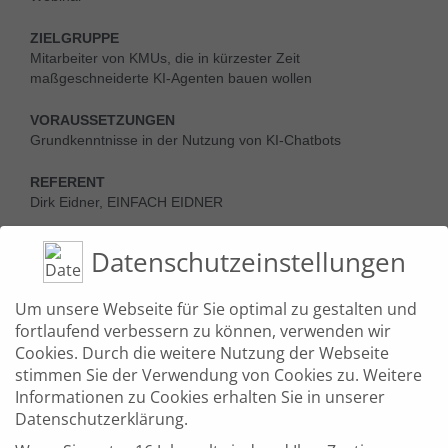
ZIELGRUPPE
Mitarbeiter von KMUs, die in kürzester Zeit
maßgeschneiderte KI-Agenten bauen wollen
VORAUSSETZUNGEN
Grundkenntnisse in der Nutzung von KI-Chatbots
REFERENT
Dirk Eidner, EINFACH EIDNER
ANZAHL
TEILNEHMENDE
Datenschutzeinstellungen
Mindestens 12 Personen
Um unsere Webseite für Sie optimal zu gestalten und
KOSTEN
49,00 Euro
fortlaufend verbessern zu können, verwenden wir
Cookies. Durch die weitere Nutzung der Webseite
stimmen Sie der Verwendung von Cookies zu. Weitere
Informationen zu Cookies erhalten Sie in unserer
Datenschutzerklärung.