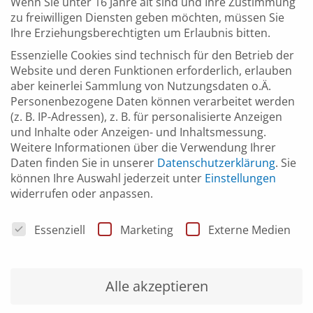
Wenn Sie unter 16 Jahre alt sind und Ihre Zustimmung
UHRZEIT
zu freiwilligen Diensten geben möchten, müssen Sie
(
Freitag
)
10:00
–
12:00
Ihre Erziehungsberechtigten um Erlaubnis bitten.
Essenzielle Cookies sind technisch für den Betrieb der
Website und deren Funktionen erforderlich, erlauben
aber keinerlei Sammlung von Nutzungsdaten o.Ä.
ORT
Personenbezogene Daten können verarbeitet werden
Online
(z. B. IP-Adressen), z. B. für personalisierte Anzeigen
und Inhalte oder Anzeigen- und Inhaltsmessung.
Weitere Informationen über die Verwendung Ihrer
Daten finden Sie in unserer
Datenschutzerklärung
.
Sie
VERANSTALTER
können Ihre Auswahl jederzeit unter
Einstellungen
widerrufen oder anpassen.
Zentrum Digitalisierung Landkreis Böblingen (ZD.BB)
Datenschutzeinstellungen
Essenziell
Marketing
Externe Medien
Alle akzeptieren
REFERENT
Dirk Eidner