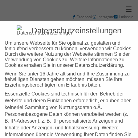
Zum
Inhalt
springen
Facebook
Instagram
Linkedin
+49 7031 3048102
info@zd-bb.de
Datenschutzeinstellungen
Um unsere Webseite für Sie optimal zu gestalten und
fortlaufend verbessern zu können, verwenden wir Cookies.
Durch die weitere Nutzung der Webseite stimmen Sie der
Verwendung von Cookies zu. Weitere Informationen zu
Schlagwort:
Cookies erhalten Sie in unserer Datenschutzerklärung.
Wenn Sie unter 16 Jahre alt sind und Ihre Zustimmung zu
Arbeitswelt4.0
freiwilligen Diensten geben möchten, müssen Sie Ihre
Erziehungsberechtigten um Erlaubnis bitten.
Essenzielle Cookies sind technisch für den Betrieb der
Website und deren Funktionen erforderlich, erlauben aber
keinerlei Sammlung von Nutzungsdaten o.Ä.
Personenbezogene Daten können verarbeitet werden (z.
B. IP-Adressen), z. B. für personalisierte Anzeigen und
Inhalte oder Anzeigen- und Inhaltsmessung.
Weitere
Informationen über die Verwendung Ihrer Daten finden Sie