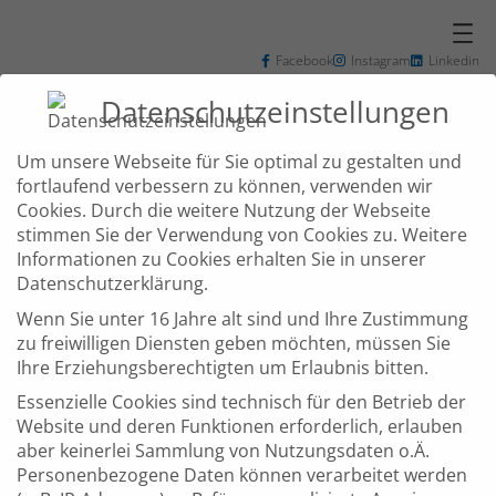
Zum
Inhalt
springen
Facebook
Instagram
Linkedin
+49 7031 3048102
info@zd-bb.de
Datenschutzeinstellungen
Um unsere Webseite für Sie optimal zu gestalten und
fortlaufend verbessern zu können, verwenden wir
Cookies. Durch die weitere Nutzung der Webseite
Schlagwort:
stimmen Sie der Verwendung von Cookies zu. Weitere
Informationen zu Cookies erhalten Sie in unserer
bwcon
Datenschutzerklärung.
Wenn Sie unter 16 Jahre alt sind und Ihre Zustimmung
zu freiwilligen Diensten geben möchten, müssen Sie
Ihre Erziehungsberechtigten um Erlaubnis bitten.
Essenzielle Cookies sind technisch für den Betrieb der
Website und deren Funktionen erforderlich, erlauben
aber keinerlei Sammlung von Nutzungsdaten o.Ä.
Personenbezogene Daten können verarbeitet werden