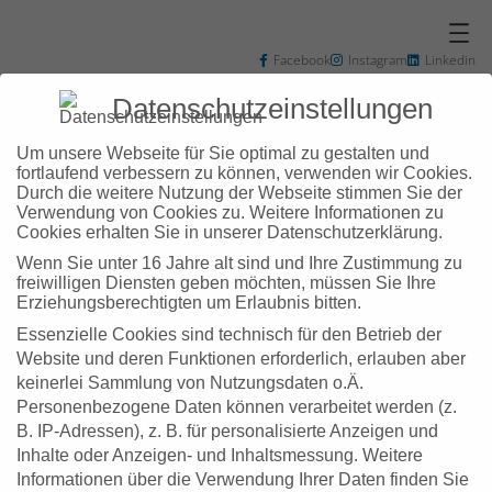
Zum
Inhalt
springen
Facebook
Instagram
Linkedin
+49 7031 3048102
info@zd-bb.de
Datenschutzeinstellungen
Um unsere Webseite für Sie optimal zu gestalten und
fortlaufend verbessern zu können, verwenden wir Cookies.
Durch die weitere Nutzung der Webseite stimmen Sie der
Verwendung von Cookies zu. Weitere Informationen zu
Schlagwort:
e-
Cookies erhalten Sie in unserer Datenschutzerklärung.
Wenn Sie unter 16 Jahre alt sind und Ihre Zustimmung zu
roller
freiwilligen Diensten geben möchten, müssen Sie Ihre
Erziehungsberechtigten um Erlaubnis bitten.
Essenzielle Cookies sind technisch für den Betrieb der
Website und deren Funktionen erforderlich, erlauben aber
keinerlei Sammlung von Nutzungsdaten o.Ä.
Personenbezogene Daten können verarbeitet werden (z.
B. IP-Adressen), z. B. für personalisierte Anzeigen und
Inhalte oder Anzeigen- und Inhaltsmessung.
Weitere
Informationen über die Verwendung Ihrer Daten finden Sie