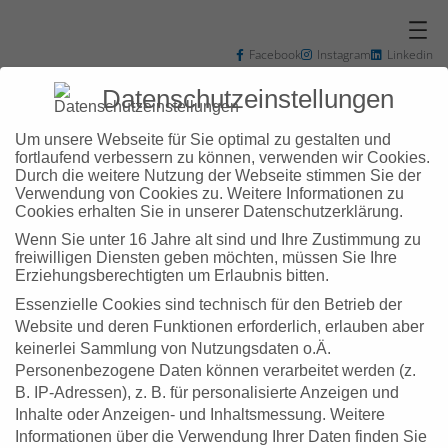
Zum
Inhalt
springen
Facebook
Instagram
Linkedin
+49 7031 3048102
info@zd-bb.de
Datenschutzeinstellungen
Um unsere Webseite für Sie optimal zu gestalten und
fortlaufend verbessern zu können, verwenden wir Cookies.
Durch die weitere Nutzung der Webseite stimmen Sie der
Verwendung von Cookies zu. Weitere Informationen zu
Schlagwort:
Cookies erhalten Sie in unserer Datenschutzerklärung.
Wenn Sie unter 16 Jahre alt sind und Ihre Zustimmung zu
Landkreis
freiwilligen Diensten geben möchten, müssen Sie Ihre
Erziehungsberechtigten um Erlaubnis bitten.
Essenzielle Cookies sind technisch für den Betrieb der
Böblingen
Website und deren Funktionen erforderlich, erlauben aber
keinerlei Sammlung von Nutzungsdaten o.Ä.
Personenbezogene Daten können verarbeitet werden (z.
B. IP-Adressen), z. B. für personalisierte Anzeigen und
Inhalte oder Anzeigen- und Inhaltsmessung.
Weitere
Informationen über die Verwendung Ihrer Daten finden Sie