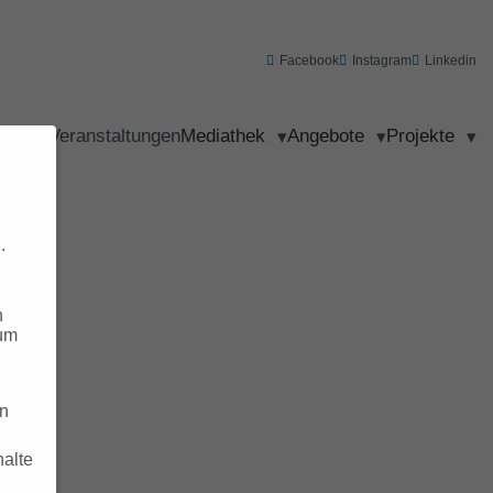
Facebook
Instagram
Linkedin
al Blog
Veranstaltungen
Mediathek
Angebote
Projekte
.
n
 um
on
halte