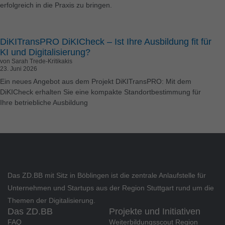
erfolgreich in die Praxis zu bringen.
Cookie-Informationen anzeigen
Ext
Externe Medien (6)
DiKITransPRO DiKICheck – Ist Ihre Ausbildung fit für
KI und Digitalisierung?
Inhalte von Videoplattformen und Social-Media-Plattformen
von Sarah Trede-Kritikakis
werden standardmäßig blockiert. Wenn Cookies von externen
23. Juni 2026
Medien akzeptiert werden, bedarf der Zugriff auf diese Inhalte
Ein neues Angebot aus dem Projekt DiKITransPRO: Mit dem
keiner manuellen Einwilligung mehr.
DiKICheck erhalten Sie eine kompakte Standortbestimmung für
Cookie-Informationen anzeigen
Ihre betriebliche Ausbildung
Datenschutzerklärung
Impressum
Das ZD.BB mit Sitz in Böblingen ist die zentrale Anlaufstelle für
Unternehmen und Startups aus der Region Stuttgart rund um die
Themen der Digitalisierung.
Das ZD.BB
Projekte und Initiativen
FAQ
Weiterbildungsscout Region