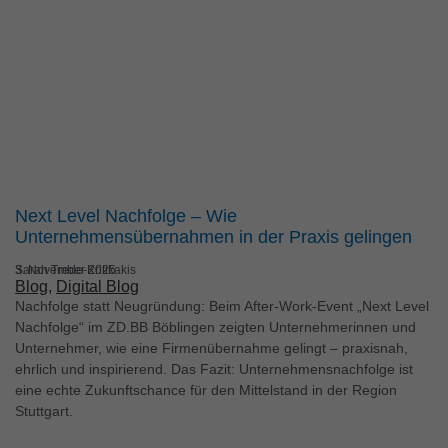
Next Level Nachfolge – Wie
Unternehmensübernahmen in der Praxis gelingen
Sarah Trede-Kritikakis
3. November 2025
Blog
, 
Digital Blog
Nachfolge statt Neugründung: Beim After-Work-Event „Next Level
Nachfolge“ im ZD.BB Böblingen zeigten Unternehmerinnen und
Unternehmer, wie eine Firmenübernahme gelingt – praxisnah,
ehrlich und inspirierend. Das Fazit: Unternehmensnachfolge ist
eine echte Zukunftschance für den Mittelstand in der Region
Stuttgart.