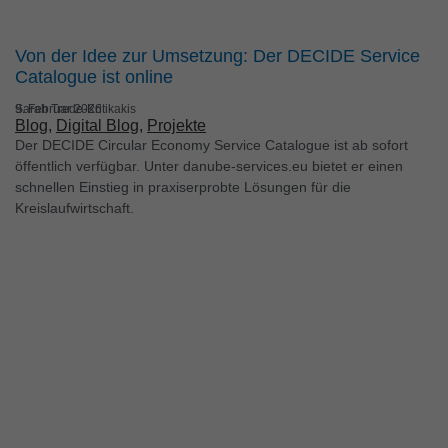
Inhalte oder Anzeigen- und Inhaltsmessung.
Weitere
Informationen über die Verwendung Ihrer Daten finden Sie
Von der Idee zur Umsetzung: Der DECIDE Service
in unserer
Datenschutzerklärung
.
Catalogue ist online
Hier finden Sie eine Übersicht über alle verwendeten
Cookies. Sie können Ihre Einwilligung zu ganzen
Sarah Trede-Kritikakis
9. Februar 2026
Kategorien geben oder sich weitere Informationen
Blog
, 
Digital Blog
, 
Projekte
anzeigen lassen und so nur bestimmte Cookies
Der DECIDE Circular Economy Service Catalogue ist ab sofort
auswählen.
öffentlich verfügbar. Unter danube-services.eu bietet er einen
schnellen Einstieg in praxiserprobte Lösungen für die
Alle akzeptieren
Speichern
Kreislaufwirtschaft.
Nur essenzielle Cookies akzeptieren
Zurück
Datenschutzeinstellungen
Essenziell (1)
Essenzielle Cookies ermöglichen grundlegende Funktionen
und sind für die einwandfreie Funktion der Website erforderlich.
Cookie-Informationen anzeigen