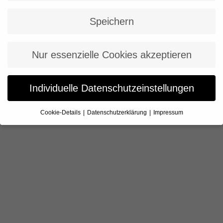
Speichern
Nur essenzielle Cookies akzeptieren
Individuelle Datenschutzeinstellungen
Cookie-Details
Datenschutzerklärung
Impressum
Datenschutzeinstellungen
Wenn Sie unter 16 Jahre alt sind und Ihre Zustimmung zu
freiwilligen Diensten geben möchten, müssen Sie Ihre
Erziehungsberechtigten um Erlaubnis bitten.
Essenzielle Cookies sind technisch für den Betrieb der
Website und deren Funktionen erforderlich, erlauben aber
keinerlei Sammlung von Nutzungsdaten o.Ä.
Personenbezogene Daten können verarbeitet werden (z.
B. IP-Adressen), z. B. für personalisierte Anzeigen und