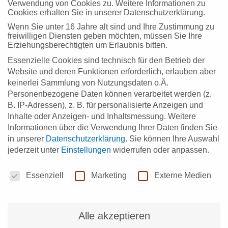
Verwendung von Cookies zu. Weitere Informationen zu
Cookies erhalten Sie in unserer Datenschutzerklärung.
Wenn Sie unter 16 Jahre alt sind und Ihre Zustimmung zu
freiwilligen Diensten geben möchten, müssen Sie Ihre
Erziehungsberechtigten um Erlaubnis bitten.
Essenzielle Cookies sind technisch für den Betrieb der
Website und deren Funktionen erforderlich, erlauben aber
keinerlei Sammlung von Nutzungsdaten o.Ä.
Personenbezogene Daten können verarbeitet werden (z.
B. IP-Adressen), z. B. für personalisierte Anzeigen und
Inhalte oder Anzeigen- und Inhaltsmessung.
Weitere
Informationen über die Verwendung Ihrer Daten finden Sie
in unserer
Datenschutzerklärung
.
Sie können Ihre Auswahl
DECIDE beim Donausalon in Berlin
jederzeit unter
Einstellungen
widerrufen oder anpassen.
Sarah Trede-Kritikakis
9. März 2026
Datenschutzeinstellungen
Blog
, 
Digital Blog
Essenziell
Marketing
Externe Medien
Das DECIDE-Projekt war beim 11. Donausalon des Landes
Baden-Württemberg in Berlin zu Gast. Unter dem Motto
„Regionen verbinden, Zusammenhalt stärken“ stand die
Alle akzeptieren
wirtschaftliche Resilienz und der Abbau von Disparitäten im
Donauraum im Mittelpunkt.