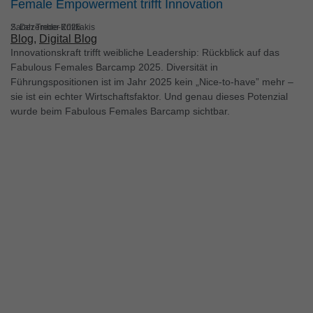
Female Empowerment trifft Innovation
Sarah Trede-Kritikakis
2. Dezember 2025
Blog
, 
Digital Blog
Innovationskraft trifft weibliche Leadership: Rückblick auf das
Fabulous Females Barcamp 2025. Diversität in
Führungspositionen ist im Jahr 2025 kein „Nice-to-have” mehr –
sie ist ein echter Wirtschaftsfaktor. Und genau dieses Potenzial
wurde beim Fabulous Females Barcamp sichtbar.