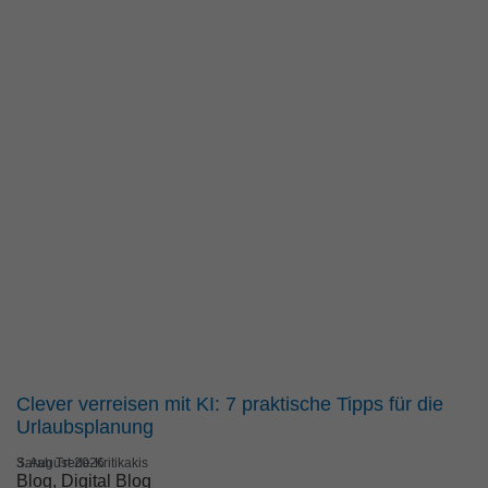
Clever verreisen mit KI: 7 praktische Tipps für die
Urlaubsplanung
Sarah Trede-Kritikakis
3. August 2026
Blog
, 
Digital Blog