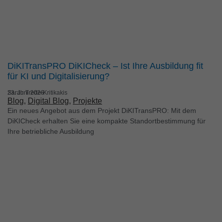
DiKITransPRO DiKICheck – Ist Ihre Ausbildung fit
für KI und Digitalisierung?
Sarah Trede-Kritikakis
23. Juni 2026
Blog
, 
Digital Blog
, 
Projekte
Ein neues Angebot aus dem Projekt DiKITransPRO: Mit dem
DiKICheck erhalten Sie eine kompakte Standortbestimmung für
Ihre betriebliche Ausbildung