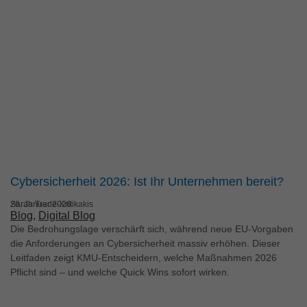
Mar
Marketing (1)
Marketing-Cookies werden von Drittanbietern oder Publishern
verwendet, um personalisierte Werbung anzuzeigen. Sie tun
dies, indem sie Besucher über Websites hinweg verfolgen.
Cookie-Informationen anzeigen
Ext
Externe Medien (6)
Inhalte von Videoplattformen und Social-Media-Plattformen
werden standardmäßig blockiert. Wenn Cookies von externen
Cybersicherheit 2026: Ist Ihr Unternehmen bereit?
Medien akzeptiert werden, bedarf der Zugriff auf diese Inhalte
keiner manuellen Einwilligung mehr.
Sarah Trede-Kritikakis
26. Januar 2026
Blog
, 
Digital Blog
Cookie-Informationen anzeigen
Die Bedrohungslage verschärft sich, während neue EU-Vorgaben
Datenschutzerklärung
Impressum
die Anforderungen an Cybersicherheit massiv erhöhen. Dieser
Leitfaden zeigt KMU-Entscheidern, welche Maßnahmen 2026
Pflicht sind – und welche Quick Wins sofort wirken.