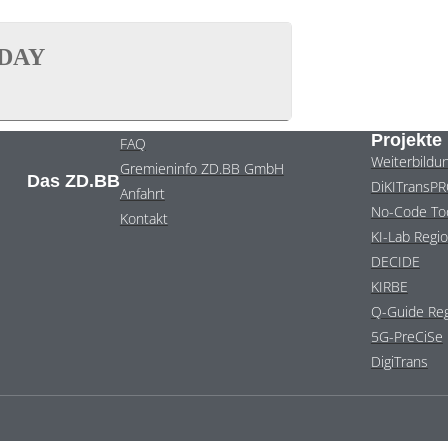
DAY
Projekte 
FAQ
Weiterbildu
Gremieninfo ZD.BB GmbH
Das ZD.BB
DiKITransP
Anfahrt
No-Code To
Kontakt
KI-Lab Regio
DECIDE
KIRBE
Q-Guide Reg
5G-PreCiSe
DigiTrans