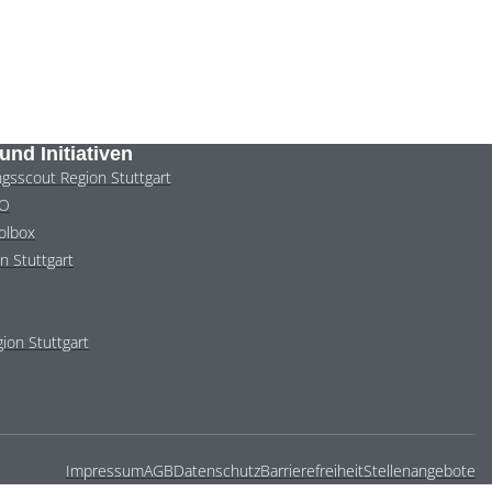
und Initiativen
ngsscout Region Stuttgart
RO
olbox
n Stuttgart
ion Stuttgart
Impressum
AGB
Datenschutz
Barrierefreiheit
Stellenangebote