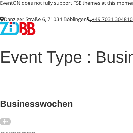
EventON does not fully support FSE themes at this mome
Danziger Straße 6, 71034 Böblingen
+49 7031 304810
Event Type : Bus
EVENT TYPE
Businesswochen