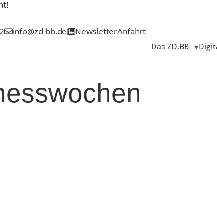
nt!
2
info@zd-bb.de
Newsletter
Anfahrt
Das ZD.BB
Digit
inesswochen