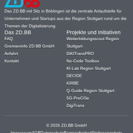
Das ZD.BB mit Sitz in Böblingen ist die zentrale Anlaufstelle für
Unternehmen und Startups aus der Region Stuttgart rund um die
Themen der Digitalisierung.
Das ZD.BB
Projekte und Initiativen
FAQ
Weiterbildungsscout Region
Gremieninfo ZD.BB GmbH
Stuttgart
Anfahrt
DiKITransPRO
Kontakt
No-Code Toolbox
KI-Lab Region Stuttgart
DECIDE
KIRBE
Q-Guide Region Stuttgart
5G-PreCiSe
DigiTrans
© 2026 ZD.BB GmbH
Impressum
AGB
Datenschutz
Barrierefreiheit
Stellenangebote