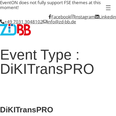
EventON does not fully support FSE themes at this
moment!
Facebook
Instagram
Linkedin
+49 7031 3048102
info@zd-bb.de
Event Type :
DiKITransPRO
EVENT TYPE
DiKITransPRO