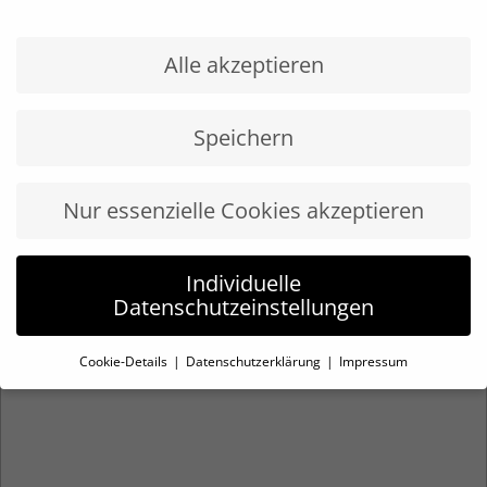
VERANSTALTER
Offensive Mittelstand BW
Alle akzeptieren
Speichern
Nur essenzielle Cookies akzeptieren
Individuelle
Datenschutzeinstellungen
Cookie-Details
Datenschutzerklärung
Impressum
Datenschutzeinstellungen
Wenn Sie unter 16 Jahre alt sind und Ihre Zustimmung
zu freiwilligen Diensten geben möchten, müssen Sie