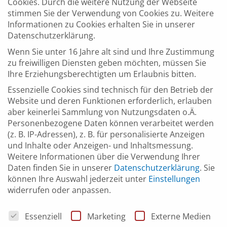
Cookies. Durch die weitere Nutzung der Webseite
Austausch, Vernetzung und Diskussion.
stimmen Sie der Verwendung von Cookies zu. Weitere
Informationen zu Cookies erhalten Sie in unserer
Seine Sie dabei und diskutieren Sie mit! Das ausführliche
Datenschutzerklärung.
Programm finden Sie
h
ier
.
Wenn Sie unter 16 Jahre alt sind und Ihre Zustimmung
zu freiwilligen Diensten geben möchten, müssen Sie
Ihre Erziehungsberechtigten um Erlaubnis bitten.
Essenzielle Cookies sind technisch für den Betrieb der
Website und deren Funktionen erforderlich, erlauben
UHRZEIT
aber keinerlei Sammlung von Nutzungsdaten o.Ä.
(
Mittwoch
)
9:30
–
16:30
Personenbezogene Daten können verarbeitet werden
(z. B. IP-Adressen), z. B. für personalisierte Anzeigen
und Inhalte oder Anzeigen- und Inhaltsmessung.
Weitere Informationen über die Verwendung Ihrer
ORT
Daten finden Sie in unserer
Datenschutzerklärung
.
Sie
Haus der Wirtschaft Baden-Württemberg
können Ihre Auswahl jederzeit unter
Einstellungen
Willi-Bleicher-Straße 19
widerrufen oder anpassen.
Datenschutzeinstellungen
Essenziell
Marketing
Externe Medien