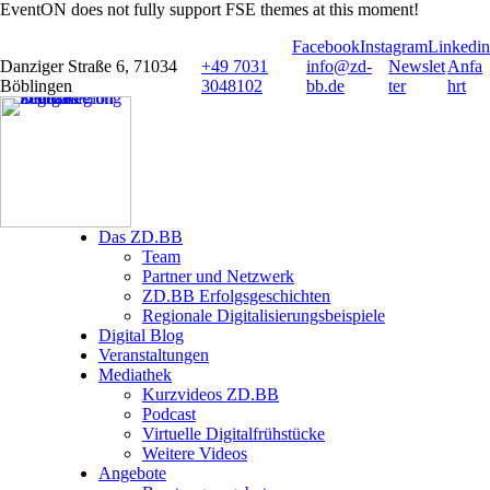
EventON does not fully support FSE themes at this moment!
Facebook
Instagram
Linkedin
Danziger Straße 6, 71034
+49 7031
info@zd-
Newslet
Anfa
Böblingen
3048102
bb.de
ter
hrt
Das ZD.BB
Team
Partner und Netzwerk
ZD.BB Erfolgsgeschichten​
Regionale Digitalisierungsbeispiele
Digital Blog
Veranstaltungen
Mediathek
Kurzvideos ZD.BB
Podcast
Virtuelle Digitalfrühstücke
Weitere Videos
Angebote