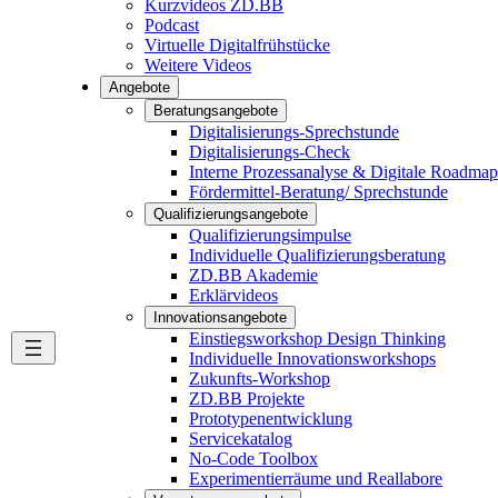
Kurzvideos ZD.BB
Podcast
Virtuelle Digitalfrühstücke
Weitere Videos
Angebote
Beratungsangebote
Digitalisierungs-Sprechstunde
Digitalisierungs-Check
Interne Prozessanalyse & Digitale Roadmap
Fördermittel-Beratung/ Sprechstunde
Qualifizierungsangebote
Qualifizierungsimpulse
Individuelle Qualifizierungsberatung
ZD.BB Akademie
Erklärvideos
Innovationsangebote
Einstiegsworkshop Design Thinking
Individuelle Innovationsworkshops
Zukunfts-Workshop
ZD.BB Projekte​
Prototypenentwicklung
Servicekatalog
No-Code Toolbox
Experimentierräume und Reallabore