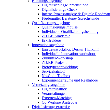
Beratungsangebote
Digitalisierungs-Sprechstunde
Digitalisierungs-Check
Interne Prozessanalyse & Digitale Roadmap
Fördermittel-Beratung/ Sprechstunde
Qualifizierungsangebote
Qualifizierungsimpulse
Individuelle Qualifizierungsberatung
ZD.BB Akademie
Erklärvideos
Innovationsangebote
Einstiegsworkshop Design Thinking
Individuelle Innovationsworkshops
Zukunfts-Workshop
ZD.BB Projekte​
Prototypenentwicklung
Servicekatalog
No-Code Toolbox
Experimentierräume und Reallabore
Vernetzungsangebote
Digitalfrühstück
Veranstaltungen
Experten-Matching
Co-Working Angebote
Digitalisierungsexpertise