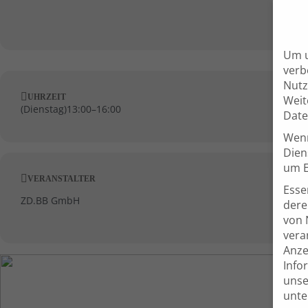
Um u
verb
Nutz
UHRZEIT
Weit
(
Dienstag
)
13:00
–
16:00
Date
Wenn
Dien
um E
VERANSTALTER
Esse
ZD.BB GmbH
dere
von 
verar
Anze
Info
uns
unt