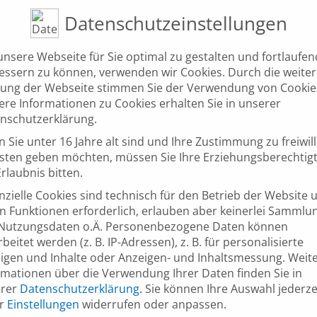
Datenschutzeinstellungen
nsere Webseite für Sie optimal zu gestalten und fortlaufen
essern zu können, verwenden wir Cookies. Durch die weite
ung der Webseite stimmen Sie der Verwendung von Cookie
ORT
ere Informationen zu Cookies erhalten Sie in unserer
Online-Seminar
nschutzerklärung.
 Sie unter 16 Jahre alt sind und Ihre Zustimmung zu freiwil
sten geben möchten, müssen Sie Ihre Erziehungsberechtig
rlaubnis bitten.
nzielle Cookies sind technisch für den Betrieb der Website 
n Funktionen erforderlich, erlauben aber keinerlei Sammlu
Nutzungsdaten o.Ä.
Personenbezogene Daten können
beitet werden (z. B. IP-Adressen), z. B. für personalisierte
igen und Inhalte oder Anzeigen- und Inhaltsmessung.
Weit
rmationen über die Verwendung Ihrer Daten finden Sie in
erer
Datenschutzerklärung
.
Sie können Ihre Auswahl jederze
er
Einstellungen
widerrufen oder anpassen.