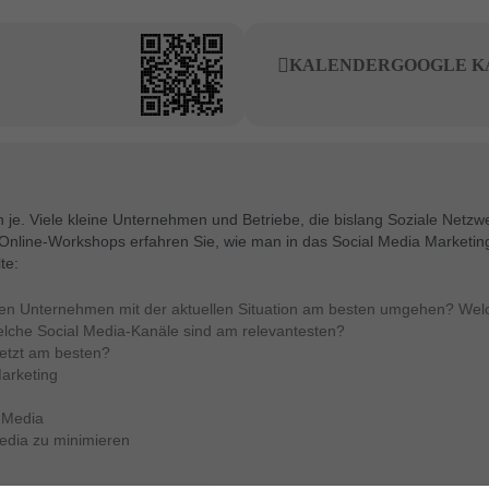
KALENDER
GOOGLE K
nn je. Viele kleine Unternehmen und Betriebe, die bislang Soziale Net
line-Workshops erfahren Sie, wie man in das Social Media Marketing e
te:
nen Unternehmen mit der aktuellen Situation am besten umgehen? Welch
elche Social Media-Kanäle sind am relevantesten?
etzt am besten?
arketing
 Media
edia zu minimieren