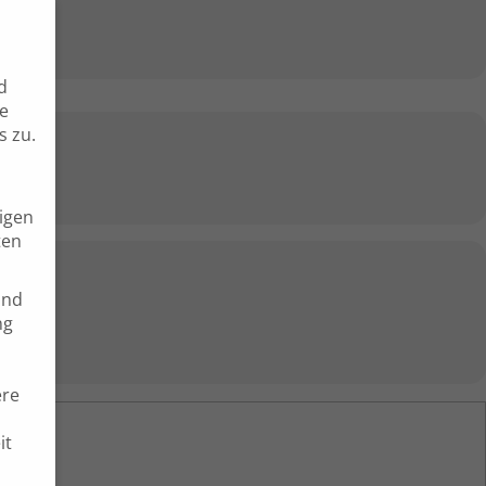
d
re
s zu.
ligen
ten
und
ng
ere
it