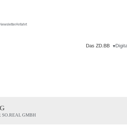
Newsletter
Anfahrt
Das ZD.BB
Digit
NG
R SO.REAL GMBH