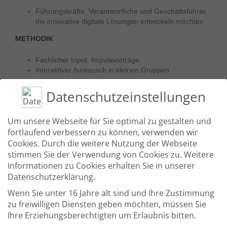
Führungskräfte, Verantwortliche und Geschäftsführer,
die innovative digitale Lösungen entwickeln möchten
METHODIK
Fachlicher Input, Impulsvorträge
Interaktiver Austausch in kleinen Gruppen
DOZENT
Datenschutzeinstellungen
Konstantin Garidis, Berater für Digitale Geschäftsmodelle,
Zentrum für Digitalisierung (ZD.BB)
Um unsere Webseite für Sie optimal zu gestalten und
fortlaufend verbessern zu können, verwenden wir
FORMAT
Cookies. Durch die weitere Nutzung der Webseite
stimmen Sie der Verwendung von Cookies zu. Weitere
Online-Seminar mit Teilnahmebescheinigung
Informationen zu Cookies erhalten Sie in unserer
Datenschutzerklärung.
VORAUSSETZUNGEN
Wenn Sie unter 16 Jahre alt sind und Ihre Zustimmung
zu freiwilligen Diensten geben möchten, müssen Sie
Keine
Ihre Erziehungsberechtigten um Erlaubnis bitten.
VERANSTALTUNGSORT