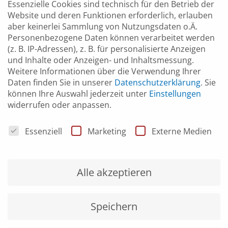
Essenzielle Cookies sind technisch für den Betrieb der
Website und deren Funktionen erforderlich, erlauben
Der Kurs wird ausschließlich online (ZOOM) angeboten
aber keinerlei Sammlung von Nutzungsdaten o.Ä.
Personenbezogene Daten können verarbeitet werden
TEILNEHMERZAHL
(z. B. IP-Adressen), z. B. für personalisierte Anzeigen
und Inhalte oder Anzeigen- und Inhaltsmessung.
Mindestteilnehmerzahl: 5 Personen
Weitere Informationen über die Verwendung Ihrer
Daten finden Sie in unserer
Datenschutzerklärung
.
Sie
KOSTEN
können Ihre Auswahl jederzeit unter
Einstellungen
widerrufen oder anpassen.
0,00 Euro
Datenschutzeinstellungen
Essenziell
Marketing
Externe Medien
Alle akzeptieren
UHRZEIT
(
Dienstag
)
11:30
–
12:00
Speichern