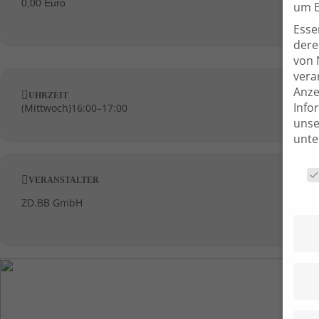
0,00 Euro
um E
Esse
dere
von 
verar
Anze
UHRZEIT
Info
(
Mittwoch
)
16:00
–
17:00
uns
unt
Date
VERANSTALTER
ZD.BB GmbH