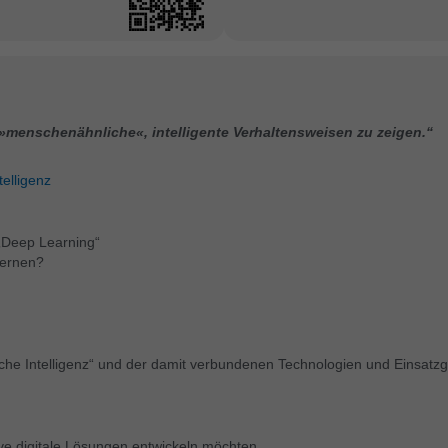
, »menschenähnliche«, intelligente Verhaltensweisen zu zeigen.“
elligenz
 „Deep Learning“
lernen?
iche Intelligenz“ und der damit verbundenen Technologien und Einsatzg
ive digitale Lösungen entwickeln möchten.