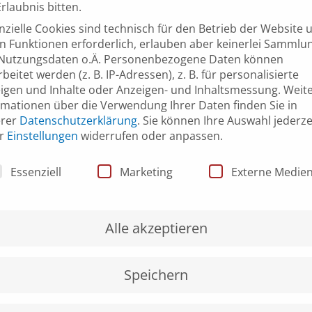
rlaubnis bitten.
nzielle Cookies sind technisch für den Betrieb der Website 
n Funktionen erforderlich, erlauben aber keinerlei Sammlu
Nutzungsdaten o.Ä.
Personenbezogene Daten können
beitet werden (z. B. IP-Adressen), z. B. für personalisierte
igen und Inhalte oder Anzeigen- und Inhaltsmessung.
Weit
ORT
rmationen über die Verwendung Ihrer Daten finden Sie in
Online-Seminar
erer
Datenschutzerklärung
.
Sie können Ihre Auswahl jederze
er
Einstellungen
widerrufen oder anpassen.
nschutzeinstellungen
Essenziell
Marketing
Externe Medie
Alle akzeptieren
Speichern