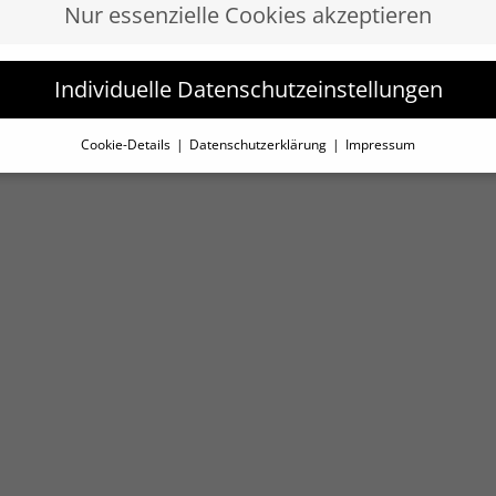
Nur essenzielle Cookies akzeptieren
Individuelle Datenschutzeinstellungen
Cookie-Details
Datenschutzerklärung
Impressum
Datenschutzeinstellungen
 Sie unter 16 Jahre alt sind und Ihre Zustimmung zu freiwil
sten geben möchten, müssen Sie Ihre Erziehungsberechtig
rlaubnis bitten.
nzielle Cookies sind technisch für den Betrieb der Website 
n Funktionen erforderlich, erlauben aber keinerlei Sammlu
Nutzungsdaten o.Ä.
Personenbezogene Daten können
beitet werden (z. B. IP-Adressen), z. B. für personalisierte
igen und Inhalte oder Anzeigen- und Inhaltsmessung.
Weit
rmationen über die Verwendung Ihrer Daten finden Sie in
erer
Datenschutzerklärung
.
 finden Sie eine Übersicht über alle verwendeten Cookies. Si
en Ihre Einwilligung zu ganzen Kategorien geben oder sich