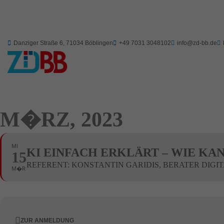
Danziger Straße 6, 71034 Böblingen
+49 7031 3048102
info@zd-bb.de
M�RZ, 2023
MI
KI EINFACH ERKLÄRT – WIE KA
15
REFERENT: KONSTANTIN GARIDIS, BERATER DIGI
M�R
ZUR ANMELDUNG