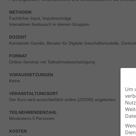
METHODIK
Fachlicher Input, Impulsvorträge
Interaktiver Austausch in kleinen Gruppen
DOZENT
Konstantin Garidis, Berater für Digitale Geschäftsmodelle, Zentrum
FORMAT
Online-Seminar mit Teilnahmebescheinigung
VORAUSSETZUNGEN
Keine
Um u
VERANSTALTUNGSORT
verb
Der Kurs wird ausschließlich online (ZOOM) angeboten
Nutz
Weit
TEILNEHMENDENZAHL
Date
Mindestens 5 Personen
Wenn
KOSTEN
Dien