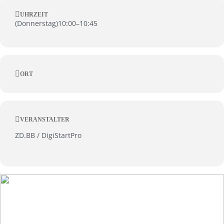
UHRZEIT
(
Donnerstag
)
10:00
–
10:45
ORT
VERANSTALTER
ZD.BB / DigiStartPro