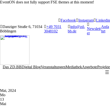
EventON does not fully support FSE themes at this moment!
Facebook
Instagram
Linkedin
Danziger Straße 6, 71034
+49 7031
info@zd-
Anfa
Newslett
Böblingen
3048102
bb.de
hrt
er
Das ZD.BB
Digital Blog
Veranstaltungen
Mediathek
Angebote
Projekte
Mai, 2024
Mo
13
Mai