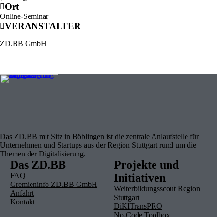
Ort
Online-Seminar
VERANSTALTER
ZD.BB GmbH
Das ZD.BB mit Sitz in Böblingen ist die zentrale Anlaufstelle für
Unternehmen und Startups aus der Region Stuttgart rund um die
Themen der Digitalisierung.
Das ZD.BB
Projekte und
FAQ
Initiativen
Gremieninfo ZD.BB GmbH
Weiterbildungsscout Region
Anfahrt
Stuttgart
Kontakt
DiKITransPRO
No-Code Toolbox