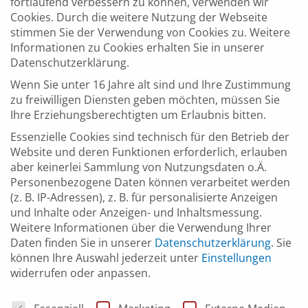
fortlaufend verbessern zu können, verwenden wir
inspirierenden Abends voller Ideen, Networking und
Cookies. Durch die weitere Nutzung der Webseite
spannender Impulse zu werden.
stimmen Sie der Verwendung von Cookies zu. Weitere
Informationen zu Cookies erhalten Sie in unserer
.
Jetzt direkt hier als Besucher:in anmelden
Datenschutzerklärung.
Die Teilnahme an der Veranstaltung ist kostenfrei
Wenn Sie unter 16 Jahre alt sind und Ihre Zustimmung
zu freiwilligen Diensten geben möchten, müssen Sie
Ihre Erziehungsberechtigten um Erlaubnis bitten.
Essenzielle Cookies sind technisch für den Betrieb der
Website und deren Funktionen erforderlich, erlauben
aber keinerlei Sammlung von Nutzungsdaten o.Ä.
UHRZEIT
Personenbezogene Daten können verarbeitet werden
(
Donnerstag
)
16:00
–
20:30
(z. B. IP-Adressen), z. B. für personalisierte Anzeigen
und Inhalte oder Anzeigen- und Inhaltsmessung.
Weitere Informationen über die Verwendung Ihrer
Daten finden Sie in unserer
Datenschutzerklärung
.
Sie
ORT
können Ihre Auswahl jederzeit unter
Einstellungen
Sparkassenforum der Kreissparkasse Böblingen
widerrufen oder anpassen.
Bahnhofstraße 8, 71034 Böblingen
Datenschutzeinstellungen