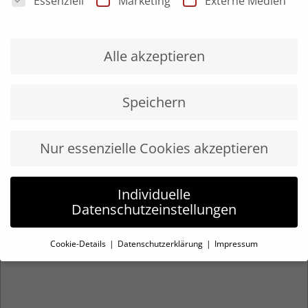
Essenziell
Marketing
Externe Medien
VERANSTALTER
Alle akzeptieren
Wirtschaftsförderung Landkreis Böblingen
Speichern
Nur essenzielle Cookies akzeptieren
Individuelle
Datenschutzeinstellungen
Cookie-Details
Datenschutzerklärung
Impressum
Datenschutzeinstellungen
Wenn Sie unter 16 Jahre alt sind und Ihre Zustimmung