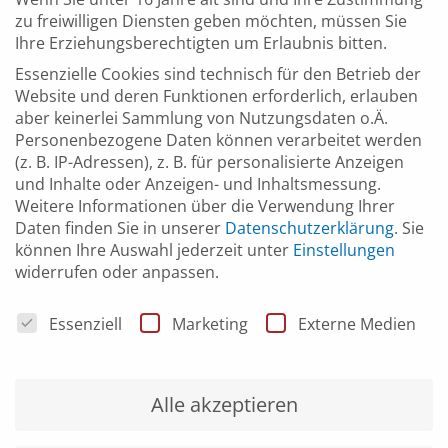
Vorreiterunternehmen im Bereich des Metaverse
zu freiwilligen Diensten geben möchten, müssen Sie
kennenzulernen.
Ihre Erziehungsberechtigten um Erlaubnis bitten.
Essenzielle Cookies sind technisch für den Betrieb der
Zielgruppe
Unternehmen jeder Größe und aus allen Branchen und
Website und deren Funktionen erforderlich, erlauben
Bereichen, Studierende sowie alle, die sich für virtuelle
aber keinerlei Sammlung von Nutzungsdaten o.Ä.
Welten interessieren. Die Veranstaltung öffnet die Tore zu
Personenbezogene Daten können verarbeitet werden
einer Zukunft voller Möglichkeiten u.a. für Industrie,
(z. B. IP-Adressen), z. B. für personalisierte Anzeigen
Handwerk, Dienstleistung, Verwaltung, Start-ups,
und Inhalte oder Anzeigen- und Inhaltsmessung.
Hochschulen und Schulen.
Weitere Informationen über die Verwendung Ihrer
Daten finden Sie in unserer
Datenschutzerklärung
.
Sie
Jetzt die Potenziale des Metaverse erleben!
können Ihre Auswahl jederzeit unter
Einstellungen
Hier geht es zur kostenlosen Anmeldung:
widerrufen oder anpassen.
https://www.cyberlaend.eu/
Datenschutzeinstellungen
Essenziell
Marketing
Externe Medien
Alle akzeptieren
UHRZEIT
(
Donnerstag
)
9:00
–
17:00