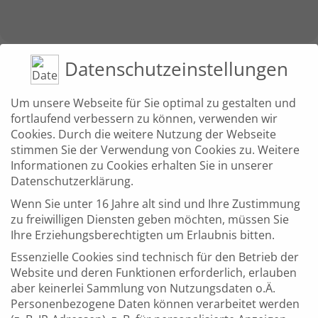
Datenschutzeinstellungen
UHRZEIT
Um unsere Webseite für Sie optimal zu gestalten und
(
Dienstag
)
8:30
–
10:30
fortlaufend verbessern zu können, verwenden wir
Cookies. Durch die weitere Nutzung der Webseite
stimmen Sie der Verwendung von Cookies zu. Weitere
Informationen zu Cookies erhalten Sie in unserer
ORT
Datenschutzerklärung.
Zentrum Digitalisierung Landkreis Böblingen
Danziger Straße 6, 71034 Böblingen
Wenn Sie unter 16 Jahre alt sind und Ihre Zustimmung
zu freiwilligen Diensten geben möchten, müssen Sie
Ihre Erziehungsberechtigten um Erlaubnis bitten.
Essenzielle Cookies sind technisch für den Betrieb der
Website und deren Funktionen erforderlich, erlauben
VERANSTALTER
aber keinerlei Sammlung von Nutzungsdaten o.Ä.
Zentrum Digitalisierung Landkreis Böblingen
Personenbezogene Daten können verarbeitet werden