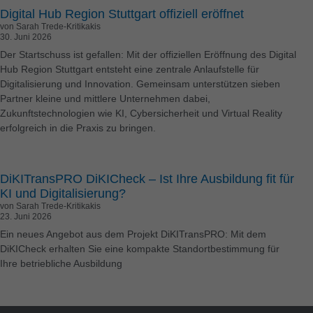
freiwilligen Diensten geben möchten, müssen Sie Ihre
Digital Hub Region Stuttgart offiziell eröffnet
Erziehungsberechtigten um Erlaubnis bitten.
von Sarah Trede-Kritikakis
30. Juni 2026
Essenzielle Cookies sind technisch für den Betrieb der
Der Startschuss ist gefallen: Mit der offiziellen Eröffnung des Digital
Website und deren Funktionen erforderlich, erlauben aber
Hub Region Stuttgart entsteht eine zentrale Anlaufstelle für
keinerlei Sammlung von Nutzungsdaten o.Ä.
Digitalisierung und Innovation. Gemeinsam unterstützen sieben
Personenbezogene Daten können verarbeitet werden (z.
Partner kleine und mittlere Unternehmen dabei,
B. IP-Adressen), z. B. für personalisierte Anzeigen und
Zukunftstechnologien wie KI, Cybersicherheit und Virtual Reality
Inhalte oder Anzeigen- und Inhaltsmessung.
Weitere
erfolgreich in die Praxis zu bringen.
Informationen über die Verwendung Ihrer Daten finden Sie
in unserer
Datenschutzerklärung
.
Hier finden Sie eine Übersicht über alle verwendeten
Cookies. Sie können Ihre Einwilligung zu ganzen
DiKITransPRO DiKICheck – Ist Ihre Ausbildung fit für
Kategorien geben oder sich weitere Informationen
KI und Digitalisierung?
anzeigen lassen und so nur bestimmte Cookies
von Sarah Trede-Kritikakis
auswählen.
23. Juni 2026
Ein neues Angebot aus dem Projekt DiKITransPRO: Mit dem
Alle akzeptieren
Speichern
DiKICheck erhalten Sie eine kompakte Standortbestimmung für
Ihre betriebliche Ausbildung
Nur essenzielle Cookies akzeptieren