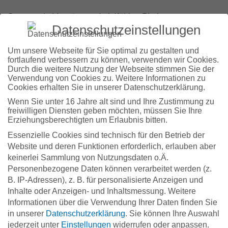
Spannende Vorträge und vielfältige Pitches von
Datenschutzeinstellungen
Gründerinnen und Gründern aus der Region bot die
Veranstaltung start.me.up am 8. März 2019 in
Um unsere Webseite für Sie optimal zu gestalten und
fortlaufend verbessern zu können, verwenden wir Cookies.
Böblingen. Jürgen Münch, Experte für Entrepreneurship
Durch die weitere Nutzung der Webseite stimmen Sie der
und Innovation vom Herman Hollerith Zentrum, zeigte
Verwendung von Cookies zu. Weitere Informationen zu
Cookies erhalten Sie in unserer Datenschutzerklärung.
eindrucksvoll auf, wie das ZD.BB Startups konkret bei
Wenn Sie unter 16 Jahre alt sind und Ihre Zustimmung zu
ihrer Entwicklung unterstützen kann. Insbesondere die
freiwilligen Diensten geben möchten, müssen Sie Ihre
Erziehungsberechtigten um Erlaubnis bitten.
Nutzung der ZD.BB-Kreativlabore zur Entwicklung von
Essenzielle Cookies sind technisch für den Betrieb der
Geschäftsmodellen und das Testen von Ideen und
Website und deren Funktionen erforderlich, erlauben aber
Prototypen stießen auf großes Interesse.
keinerlei Sammlung von Nutzungsdaten o.Ä.
Personenbezogene Daten können verarbeitet werden (z.
Veranstaltet wurde die start.me.up von den
B. IP-Adressen), z. B. für personalisierte Anzeigen und
Inhalte oder Anzeigen- und Inhaltsmessung.
Weitere
Wirtschaftsförderern im Kreis Böblingen, gemeinsam
Informationen über die Verwendung Ihrer Daten finden Sie
mit den Senioren der Wirtschaft e.V., der IHK
in unserer
Datenschutzerklärung
.
Sie können Ihre Auswahl
Bezirkskammer Böblingen, der Initiative für
jederzeit unter
Einstellungen
widerrufen oder anpassen.