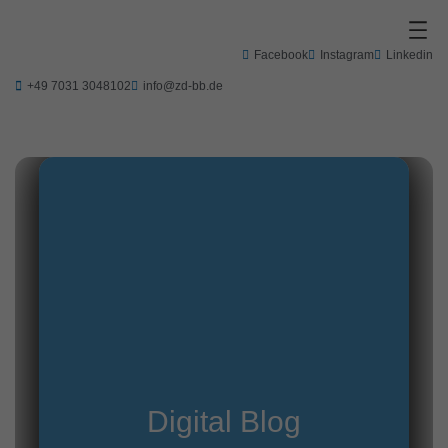
Zum
Inhalt
springen
Facebook
Instagram
Linkedin
+49 7031 3048102
info@zd-bb.de
Digital Blog