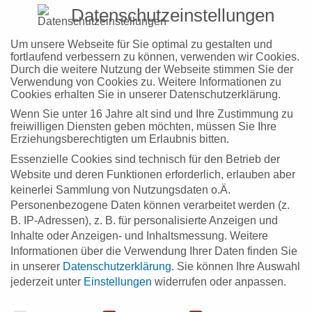
Datenschutzeinstellungen
Um unsere Webseite für Sie optimal zu gestalten und
fortlaufend verbessern zu können, verwenden wir Cookies.
Durch die weitere Nutzung der Webseite stimmen Sie der
Verwendung von Cookies zu. Weitere Informationen zu
Cookies erhalten Sie in unserer Datenschutzerklärung.
Wenn Sie unter 16 Jahre alt sind und Ihre Zustimmung zu
freiwilligen Diensten geben möchten, müssen Sie Ihre
Erziehungsberechtigten um Erlaubnis bitten.
Essenzielle Cookies sind technisch für den Betrieb der
Website und deren Funktionen erforderlich, erlauben aber
keinerlei Sammlung von Nutzungsdaten o.Ä.
BLOGREIHE Aus der Krise eine Chance machen:
Personenbezogene Daten können verarbeitet werden (z.
Digital Business Use Cases – Teil 2: Digitaler
B. IP-Adressen), z. B. für personalisierte Anzeigen und
Einzelhandel
Inhalte oder Anzeigen- und Inhaltsmessung.
Weitere
Michaela Dinkelacker
30. März 2020
Informationen über die Verwendung Ihrer Daten finden Sie
Digital Blog
in unserer
Datenschutzerklärung
.
Sie können Ihre Auswahl
Die Corona-Krise fordert uns alle sowohl auf wirtschaftlicher als
jederzeit unter
Einstellungen
widerrufen oder anpassen.
auch sozialer Ebene heraus. Unternehmen stehen vor bisher
unbekannten Herausforderungen. Die Wahrung sozialer Distanz
Datenschutzeinstellungen