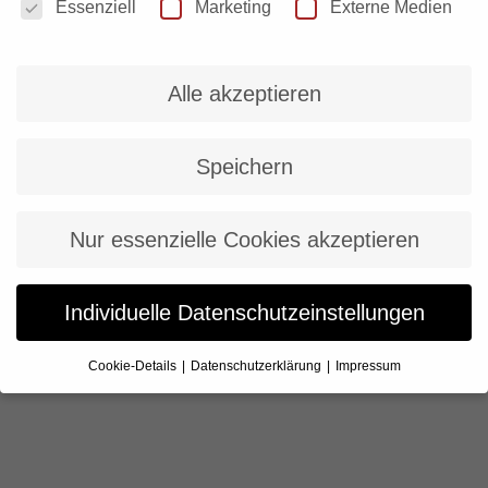
ist das Gebot der Stunde. Um es in den Worten unserer Kanzlerin
Essenziell
Marketing
Externe Medien
zu sagen: „Im Moment ist nur Abstand Ausdruck von Fürsorge.“
Im Rahmen dieser Blogreihe, präsentieren wir Beispiele, wie
Unternehmen durch…
Alle akzeptieren
Speichern
Nur essenzielle Cookies akzeptieren
Individuelle Datenschutzeinstellungen
Cookie-Details
Datenschutzerklärung
Impressum
Datenschutzeinstellungen
Wenn Sie unter 16 Jahre alt sind und Ihre Zustimmung zu
freiwilligen Diensten geben möchten, müssen Sie Ihre
Erziehungsberechtigten um Erlaubnis bitten.