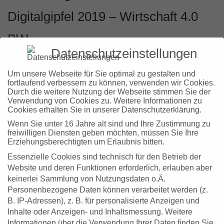
Digitalgipfel 2019 – Wirtschaft 4.0
BW
Datenschutzeinstellungen
​Zweiter „Digitalgipfel – Wirtschaft 4.0 BW“ in Stuttgart
Um unsere Webseite für Sie optimal zu gestalten und
fortlaufend verbessern zu können, verwenden wir Cookies.
mit dem Schwerpunkt „Künstliche Intelligenz made in
Durch die weitere Nutzung der Webseite stimmen Sie der
Baden-Württemberg“
Verwendung von Cookies zu. Weitere Informationen zu
Cookies erhalten Sie in unserer Datenschutzerklärung.
Dr. Claus Hoffmann stellte gemeinsam mit Benedikt
Wenn Sie unter 16 Jahre alt sind und Ihre Zustimmung zu
freiwilligen Diensten geben möchten, müssen Sie Ihre
Gräter von der LGI Logistics Group International und
Erziehungsberechtigten um Erlaubnis bitten.
Oliver Messer von der Star Cooperation den
Essenzielle Cookies sind technisch für den Betrieb der
Website und deren Funktionen erforderlich, erlauben aber
innovativen Digital Hub „Zentrum Digitalisierung
keinerlei Sammlung von Nutzungsdaten o.Ä.
Landkreis Böblingen“ vor. Präsentiert wurden die
Personenbezogene Daten können verarbeitet werden (z.
Angebote des ZD.BB als zentrale Anlaufstelle für kleine
B. IP-Adressen), z. B. für personalisierte Anzeigen und
Inhalte oder Anzeigen- und Inhaltsmessung.
Weitere
und mittlere Unternehmen aus der Region.
Informationen über die Verwendung Ihrer Daten finden Sie