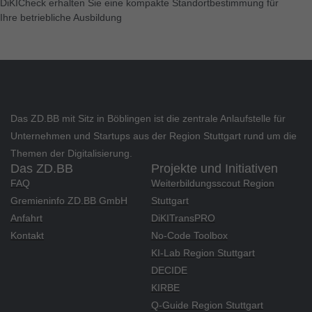
DiKICheck erhalten Sie eine kompakte Standortbestimmung für
Nur essenzielle Cookies akzeptieren
Ihre betriebliche Ausbildung
Zurück
Datenschutzeinstellungen
Essenziell (1)
Essenzielle Cookies ermöglichen grundlegende Funktionen
und sind für die einwandfreie Funktion der Website erforderlich.
Das ZD.BB mit Sitz in Böblingen ist die zentrale Anlaufstelle für
Cookie-Informationen anzeigen
Unternehmen und Startups aus der Region Stuttgart rund um die
Themen der Digitalisierung.
Mar
Marketing (1)
Das ZD.BB
Projekte und Initiativen
FAQ
Weiterbildungsscout Region
Marketing-Cookies werden von Drittanbietern oder Publishern
Gremieninfo ZD.BB GmbH
Stuttgart
verwendet, um personalisierte Werbung anzuzeigen. Sie tun
dies, indem sie Besucher über Websites hinweg verfolgen.
Anfahrt
DiKITransPRO
Kontakt
No-Code Toolbox
Cookie-Informationen anzeigen
KI-Lab Region Stuttgart
Ext
Externe Medien (6)
DECIDE
KIRBE
Inhalte von Videoplattformen und Social-Media-Plattformen
Q-Guide Region Stuttgart
werden standardmäßig blockiert. Wenn Cookies von externen