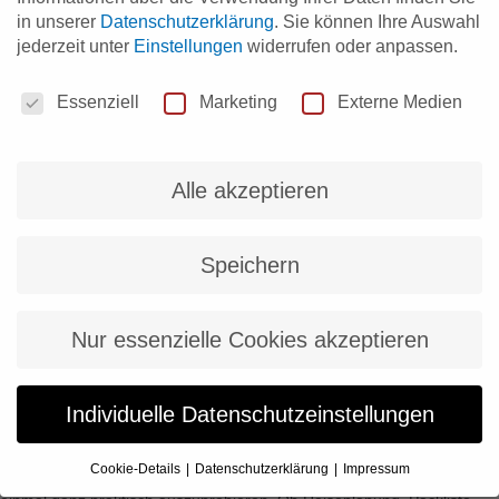
Hervorgehoben wurde hierbei die Kooperation zwischen
in unserer
Datenschutzerklärung
.
Sie können Ihre Auswahl
dem Digital Hub und den beteiligten
jederzeit unter
Einstellungen
widerrufen oder anpassen.
Unternehmenspartnern, die ihre praktischen
Datenschutzeinstellungen
Essenziell
Marketing
Externe Medien
Erfahrungen bei der Gestaltung von Innovationen
einbringen.
Alle akzeptieren
Mehr
Speichern
Nur essenzielle Cookies akzeptieren
Clever verreisen mit KI: 7 praktische Tipps für die
Urlaubsplanung
Individuelle Datenschutzeinstellungen
von Sarah Trede-Kritikakis
3. August 2026
Cookie-Details
Datenschutzerklärung
Impressum
Die Urlaubszeit ist die perfekte Gelegenheit, Künstliche Intelligenz
Datenschutzeinstellungen