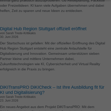
einmal ganz praktisch auszuprobieren. Ob Reiseplanung, Packliste
oder Freizeitideen: KI kann viele Aufgaben übernehmen und dabei
Wenn Sie unter 16 Jahre alt sind und Ihre Zustimmung zu
helfen, Zeit zu sparen und neue Ideen zu entdecken.
freiwilligen Diensten geben möchten, müssen Sie Ihre
Erziehungsberechtigten um Erlaubnis bitten.
Essenzielle Cookies sind technisch für den Betrieb der
Digital Hub Region Stuttgart offiziell eröffnet
Website und deren Funktionen erforderlich, erlauben aber
von Sarah Trede-Kritikakis
keinerlei Sammlung von Nutzungsdaten o.Ä.
30. Juni 2026
Personenbezogene Daten können verarbeitet werden (z.
Der Startschuss ist gefallen: Mit der offiziellen Eröffnung des Digital
B. IP-Adressen), z. B. für personalisierte Anzeigen und
Hub Region Stuttgart entsteht eine zentrale Anlaufstelle für
Inhalte oder Anzeigen- und Inhaltsmessung.
Weitere
Digitalisierung und Innovation. Gemeinsam unterstützen sieben
Partner kleine und mittlere Unternehmen dabei,
Informationen über die Verwendung Ihrer Daten finden Sie
Zukunftstechnologien wie KI, Cybersicherheit und Virtual Reality
in unserer
Datenschutzerklärung
.
erfolgreich in die Praxis zu bringen.
Hier finden Sie eine Übersicht über alle verwendeten
Cookies. Sie können Ihre Einwilligung zu ganzen
Kategorien geben oder sich weitere Informationen
anzeigen lassen und so nur bestimmte Cookies
DiKITransPRO DiKICheck – Ist Ihre Ausbildung fit für
auswählen.
KI und Digitalisierung?
von Sarah Trede-Kritikakis
Alle akzeptieren
Speichern
23. Juni 2026
Ein neues Angebot aus dem Projekt DiKITransPRO: Mit dem