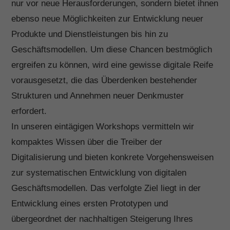
nur vor neue Herausforderungen, sondern bietet ihnen
Hier finden Sie eine Übersicht über alle verwendeten
Cookies. Sie können Ihre Einwilligung zu ganzen
ebenso neue Möglichkeiten zur Entwicklung neuer
Kategorien geben oder sich weitere Informationen
anzeigen lassen und so nur bestimmte Cookies
Produkte und Dienstleistungen bis hin zu
auswählen.
Geschäftsmodellen. Um diese Chancen bestmöglich
ergreifen zu können, wird eine gewisse digitale Reife
Alle akzeptieren
Speichern
vorausgesetzt, die das Überdenken bestehender
Strukturen und Annehmen neuer Denkmuster
Nur essenzielle Cookies akzeptieren
erfordert.
Zurück
In unseren eintägigen Workshops vermitteln wir
Datenschutzeinstellungen
kompaktes Wissen über die Treiber der
Essenziell (1)
Digitalisierung und bieten konkrete Vorgehensweisen
Essenzielle Cookies ermöglichen grundlegende Funktionen
und sind für die einwandfreie Funktion der Website erforderlich.
zur systematischen Entwicklung von digitalen
Cookie-Informationen anzeigen
Geschäftsmodellen. Das verfolgte Ziel liegt in der
Entwicklung eines ersten Prototypen und
Mar
Marketing (1)
übergeordnet der nachhaltigen Steigerung Ihres
Marketing-Cookies werden von Drittanbietern oder Publishern