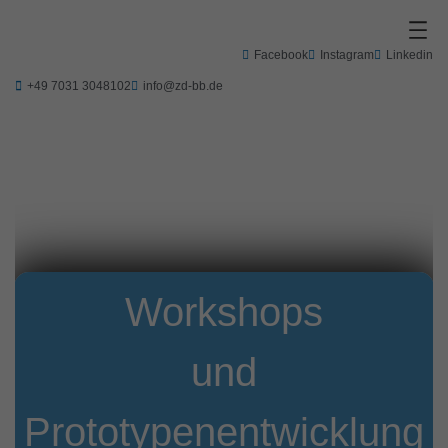
Zum
Inhalt
springen
Facebook
Instagram
Linkedin
+49 7031 3048102
info@zd-bb.de
Workshops
und
Prototypenentwicklung