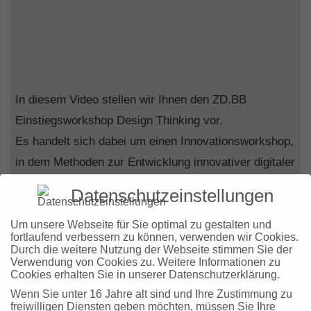
In diesem Video stellen wir Ihnen den ZD.BB
Einstiegsworkshop Design Thinking vor.
Es handelt sich dabei um einen Innovationsworkshop,
in dem Methoden zur Entwicklung innovativer digitaler
Geschäftsideen vermittelt werden. Diese Methoden
Datenschutzeinstellungen
werden im Workshop direkt an einem Praxisbeispiel
angewendet.
Um unsere Webseite für Sie optimal zu gestalten und
fortlaufend verbessern zu können, verwenden wir Cookies.
Durch die weitere Nutzung der Webseite stimmen Sie der
Verwendung von Cookies zu. Weitere Informationen zu
Jetzt Video auf YouTube anschauen
Cookies erhalten Sie in unserer Datenschutzerklärung.
Wenn Sie unter 16 Jahre alt sind und Ihre Zustimmung zu
freiwilligen Diensten geben möchten, müssen Sie Ihre