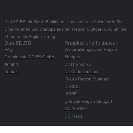
Das ZD.BB mit Sitz in Böblingen ist die zentrale Anlaufstelle für
Unternehmen und Startups aus der Region Stuttgart rund um die
Themen der Digitalisierung.
Das ZD.BB
Projekte und Initiativen
FAQ
Weiterbildungsscout Region
Gremieninfo ZD.BB GmbH
Stuttgart
Anfahrt
DiKITransPRO
Kontakt
No-Code Toolbox
KI-Lab Region Stuttgart
DECIDE
KIRBE
Q-Guide Region Stuttgart
5G-PreCiSe
DigiTrans