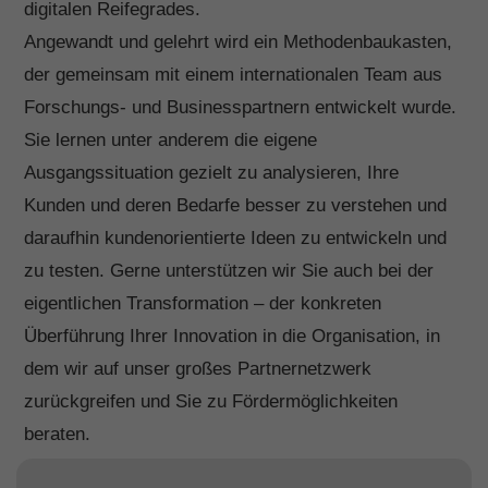
digitalen Reifegrades.
verwendet, um personalisierte Werbung anzuzeigen. Sie tun
Angewandt und gelehrt wird ein Methodenbaukasten,
dies, indem sie Besucher über Websites hinweg verfolgen.
der gemeinsam mit einem internationalen Team aus
Cookie-Informationen anzeigen
Forschungs- und Businesspartnern entwickelt wurde.
Ext
Externe Medien (6)
Sie lernen unter anderem die eigene
Inhalte von Videoplattformen und Social-Media-Plattformen
Ausgangssituation gezielt zu analysieren, Ihre
werden standardmäßig blockiert. Wenn Cookies von externen
Kunden und deren Bedarfe besser zu verstehen und
Medien akzeptiert werden, bedarf der Zugriff auf diese Inhalte
keiner manuellen Einwilligung mehr.
daraufhin kundenorientierte Ideen zu entwickeln und
Cookie-Informationen anzeigen
zu testen. Gerne unterstützen wir Sie auch bei der
Datenschutzerklärung
Impressum
eigentlichen Transformation – der konkreten
Überführung Ihrer Innovation in die Organisation, in
dem wir auf unser großes Partnernetzwerk
zurückgreifen und Sie zu Fördermöglichkeiten
beraten.