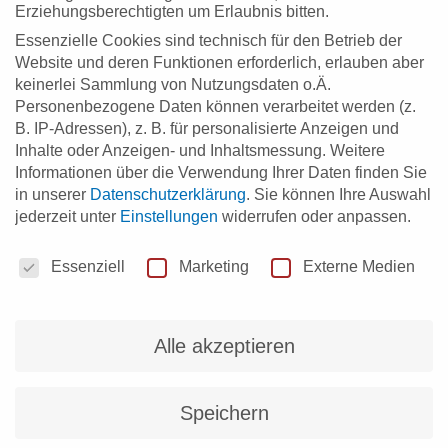
Melden Sie sich jetzt zu einem
Erziehungsberechtigten um Erlaubnis bitten.
Essenzielle Cookies sind technisch für den Betrieb der
unserer Einstiegworkshops Design
Website und deren Funktionen erforderlich, erlauben aber
keinerlei Sammlung von Nutzungsdaten o.Ä.
Thinking an!
Personenbezogene Daten können verarbeitet werden (z.
B. IP-Adressen), z. B. für personalisierte Anzeigen und
Inhalte oder Anzeigen- und Inhaltsmessung.
Weitere
Mit meiner Anmeldung bestätige ich, dass ich die
Informationen über die Verwendung Ihrer Daten finden Sie
in unserer
Datenschutzerklärung
.
Sie können Ihre Auswahl
Veranstaltung für meine gewerbliche oder selbständige
jederzeit unter
Einstellungen
widerrufen oder anpassen.
berufliche Tätigkeit nutze.
Datenschutzeinstellungen
Essenziell
Marketing
Externe Medien
Klicken Sie auf den unteren Button, um den Inhalt von
bitrix24 zu laden.
Inhalt laden
Alle akzeptieren
Speichern