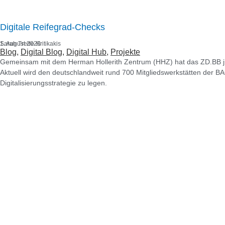
Digitale Reifegrad-Checks
Sarah Trede-Kritikakis
1. August 2023
Blog
, 
Digital Blog
, 
Digital Hub
, 
Projekte
Gemeinsam mit dem Herman Hollerith Zentrum (HHZ) hat das ZD.BB jün
Aktuell wird den deutschlandweit rund 700 Mitgliedswerkstätten der 
Digitalisierungsstrategie zu legen.