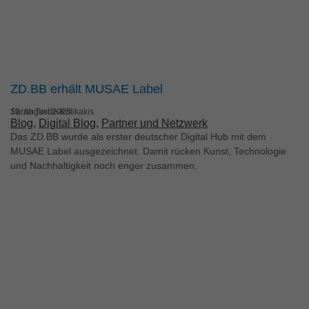
ZD.BB erhält MUSAE Label
Sarah Trede-Kritikakis
19. August 2025
Blog
, 
Digital Blog
, 
Partner und Netzwerk
Das ZD.BB wurde als erster deutscher Digital Hub mit dem
MUSAE Label ausgezeichnet. Damit rücken Kunst, Technologie
und Nachhaltigkeit noch enger zusammen.