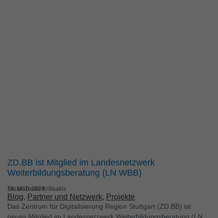
ZD.BB ist Mitglied im Landesnetzwerk
Weiterbildungsberatung (LN WBB)
Sarah Trede-Kritikakis
16. März 2026
Blog
, 
Partner und Netzwerk
, 
Projekte
Das Zentrum für Digitalisierung Region Stuttgart (ZD.BB) ist
neues Mitglied im Landesnetzwerk Weiterbildungsberatung (LN