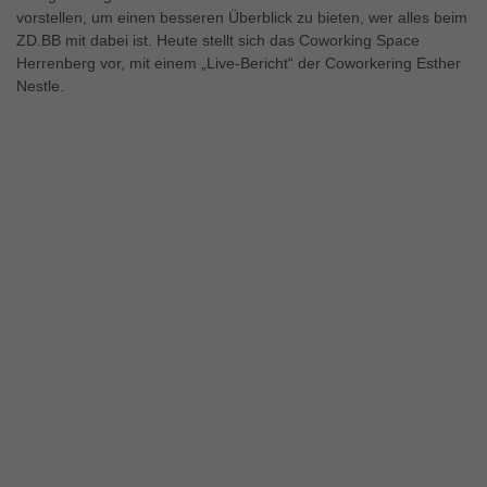
vorstellen, um einen besseren Überblick zu bieten, wer alles beim
keiner manuellen Einwilligung mehr.
ZD.BB mit dabei ist. Heute stellt sich das Coworking Space
Cookie-Informationen anzeigen
Herrenberg vor, mit einem „Live-Bericht“ der Coworkering Esther
Nestle.
Datenschutzerklärung
Impressum