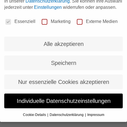
in unserer
Datenschutzerklärung
.
Sie können Ihre Auswahl
jederzeit unter
Einstellungen
widerrufen oder anpassen.
Das Herman Hollerith Zentrum
Datenschutzeinstellungen
Michaela Dinkelacker
15. September 2020
Essenziell
Marketing
Externe Medien
Digital Blog
, 
HHZ
, 
Partner und Netzwerk
Die Digitalisierung und der mit ihr Verbundene digitale Wandel ist
eines der aktuell wichtigsten Themen für die Region Stuttgart.
Alle akzeptieren
Speichern
Nur essenzielle Cookies akzeptieren
Individuelle Datenschutzeinstellungen
Cookie-Details
Datenschutzerklärung
Impressum
Datenschutzeinstellungen