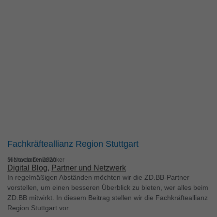
Fachkräfteallianz Region Stuttgart
Michaela Dinkelacker
3. November 2020
Digital Blog
, 
Partner und Netzwerk
In regelmäßigen Abständen möchten wir die ZD.BB-Partner
vorstellen, um einen besseren Überblick zu bieten, wer alles beim
ZD.BB mitwirkt. In diesem Beitrag stellen wir die Fachkräfteallianz
Region Stuttgart vor.