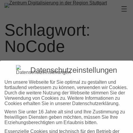
Zum
Inhalt
springen
Schlagwort:
NoCode
Datenschutzeinstellungen
Um unsere Webseite für Sie optimal zu gestalten und
fortlaufend verbessern zu können, verwenden wir Cookies.
Neu: No-Code Toolbox für KMU
Durch die weitere Nutzung der Webseite stimmen Sie der
Verwendung von Cookies zu. Weitere Informationen zu
Sarah Trede-Kritikakis
31. Juli 2025
Blog
, 
Projekte
Cookies erhalten Sie in unserer Datenschutzerklärung.
Die No-Code Toolbox des ZD.BB unterstützt KMU bei der
Wenn Sie unter 16 Jahre alt sind und Ihre Zustimmung zu
Umsetzung digitaler Projekte – ohne Programmierkenntnisse.
freiwilligen Diensten geben möchten, müssen Sie Ihre
Jetzt informieren!
Erziehungsberechtigten um Erlaubnis bitten.
Essenzielle Cookies sind technisch für den Betrieb der