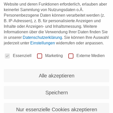
Website und deren Funktionen erforderlich, erlauben aber
keinerlei Sammlung von Nutzungsdaten o.Ä.
Personenbezogene Daten können verarbeitet werden (z.
B. IP-Adressen), z. B. für personalisierte Anzeigen und
„Low-Code und No-Code“ Teil 3: Sicherheitsaspekte
Inhalte oder Anzeigen- und Inhaltsmessung.
Weitere
Sarah Trede-Kritikakis
5. Juni 2025
Informationen über die Verwendung Ihrer Daten finden Sie
Blog
, 
Digital Blog
in unserer
Datenschutzerklärung
.
Sie können Ihre Auswahl
Low-Code/No-Code-Tools bieten enormes Potenzial – aber nur,
jederzeit unter
Einstellungen
widerrufen oder anpassen.
wenn wir dieses Potenzial auch sicher nutzen. Im Blogbeitrag
erfahren Sie, auf welche Sicherheitsaspekte Sie achten sollten.
Datenschutzeinstellungen
Essenziell
Marketing
Externe Medien
Alle akzeptieren
„Low-Code und No-Code“ Teil 2: Plattformen
strategisch auswählen
Speichern
Sarah Trede-Kritikakis
25. Februar 2025
Blog
, 
Digital Blog
Low-Code/No-Code-Plattformen passgenau auswählen: So findet
Nur essenzielle Cookies akzeptieren
man die richtige Lösung für die eigene Unternehmensstrategie!